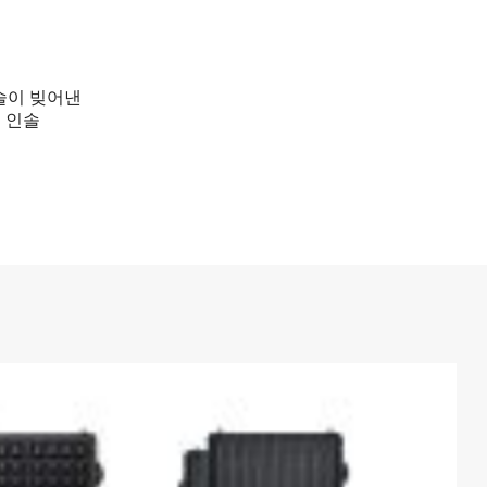
술이 빚어낸
 인솔