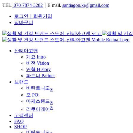
TEL.
070-7874-3282
｜E-mail.
santiagon.kr@gmail.com
로그인｜회원가입
장바구니
산티아고앤
개요 Intro
비전 Vision
연혁 History
파트너 Partner
브랜드
비탄토니오
®
포 PO:
마제스탠드
®
®
리쿠아케어
고객센터
FAQ
SHOP
비탄토니오