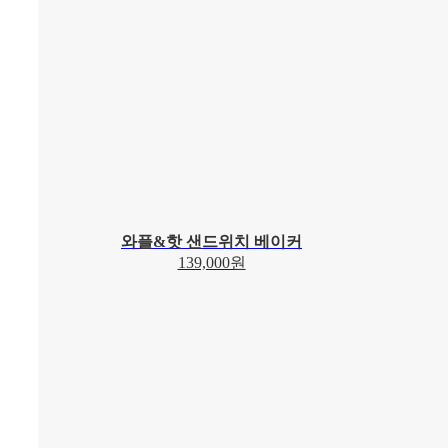
와플&핫 샌드위치 베이커
139,000원