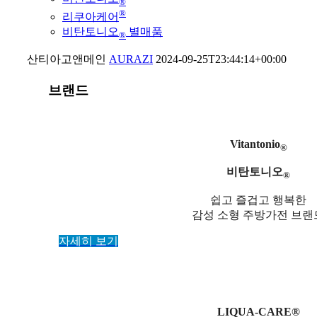
®
®
리쿠아케어
비탄토니오
별매품
®
산티아고앤메인
AURAZI
2024-09-25T23:44:14+00:00
브랜드
Vitantonio
®
비탄토니오
®
쉽고 즐겁고 행복한
감성 소형 주방가전 브랜
자세히 보기
LIQUA-CARE®